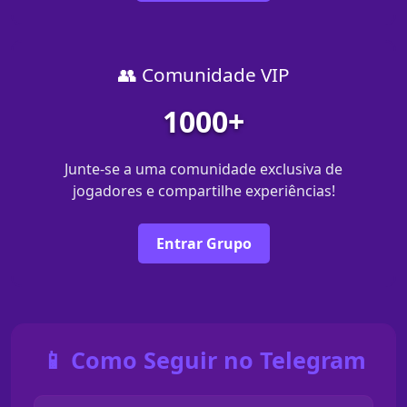
👥 Comunidade VIP
1000+
Junte-se a uma comunidade exclusiva de
jogadores e compartilhe experiências!
Entrar Grupo
📱 Como Seguir no Telegram