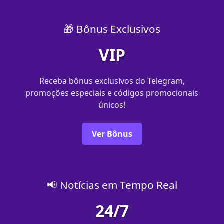
🎁 Bônus Exclusivos
VIP
Receba bônus exclusivos do Telegram,
promoções especiais e códigos promocionais
únicos!
Ver Bônus
📢 Notícias em Tempo Real
24/7