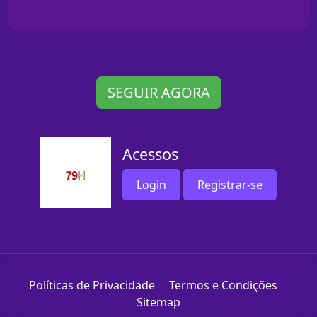
SEGUIR AGORA
Acessos
Login
Registrar-se
Políticas de Privacidade
Termos e Condições
Sitemap