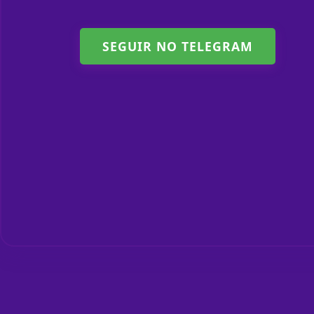
SEGUIR NO TELEGRAM