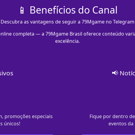
📱 Benefícios do Canal
Descubra as vantagens de seguir a 79Mgame no Telegram
line completa — a 79Mgame Brasil oferece conteúdo varia
excelência.
sivos
📢 Notí
m, promoções especiais
Fique por dentro d
s únicos!
eventos da