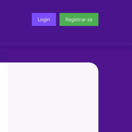
Login
Registrar-se