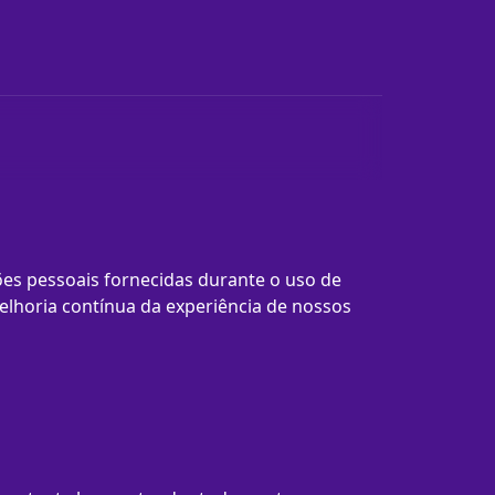
es pessoais fornecidas durante o uso de
elhoria contínua da experiência de nossos