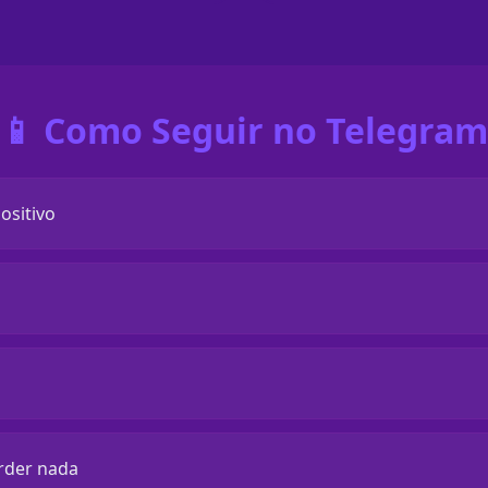
📱 Como Seguir no Telegram
ositivo
erder nada