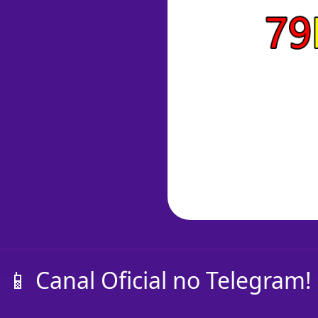
📱 Canal Oficial no Telegram!