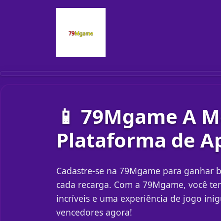
📱 79Mgame A M
Plataforma de A
Cadastre-se na 79Mgame para ganhar b
cada recarga. Com a 79Mgame, você te
incríveis e uma experiência de jogo inig
vencedores agora!