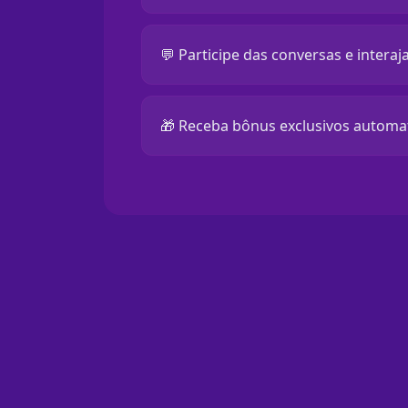
💬 Participe das conversas e interaj
🎁 Receba bônus exclusivos autom