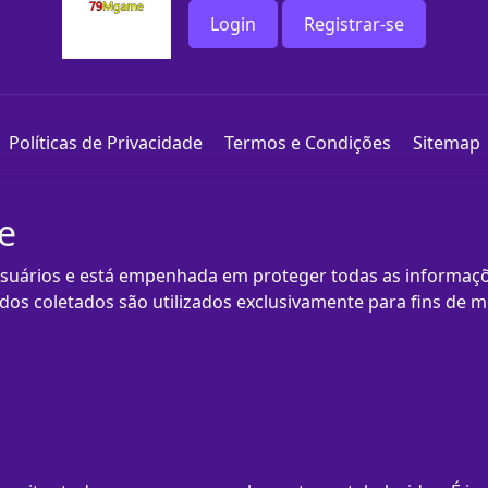
Login
Registrar-se
Políticas de Privacidade
Termos e Condições
Sitemap
de
usuários e está empenhada em proteger todas as informaçõ
os coletados são utilizados exclusivamente para fins de m