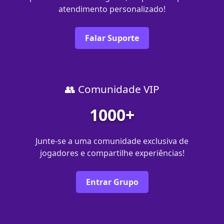
atendimento personalizado!
Falar Suporte
👥 Comunidade VIP
1000+
Junte-se a uma comunidade exclusiva de
jogadores e compartilhe experiências!
Entrar Grupo