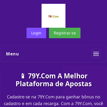
Login
Registrar-se
Menu
📱 79Y.Com A Melhor
Plataforma de Apostas
Cadastre-se na 79Y.Com para ganhar bônus no
cadastro e em cada recarga. Com a 79Y.Com, você