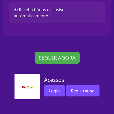
🎁 Receba bônus exclusivos
automaticamente
SEGUIR AGORA
Acessos
Login
Registrar-se