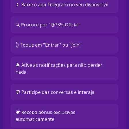
📱 Baixe o app Telegram no seu dispositivo
🔍 Procure por "@7SSsOficial"
👆 Toque em "Entrar" ou "Join"
🔔 Ative as notificações para não perder
nada
💬 Participe das conversas e interaja
🎁 Receba bônus exclusivos
automaticamente