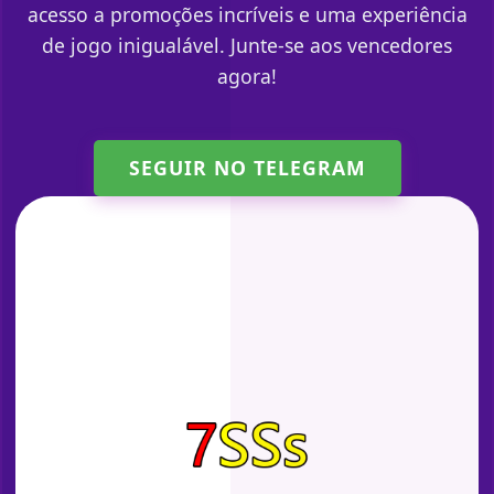
acesso a promoções incríveis e uma experiência
de jogo inigualável. Junte-se aos vencedores
agora!
SEGUIR NO TELEGRAM