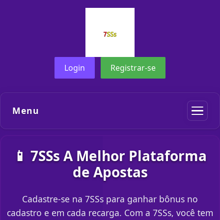
Login
Registrar-se
Menu
📱 7SSs A Melhor Plataforma
de Apostas
Cadastre-se na 7SSs para ganhar bônus no
cadastro e em cada recarga. Com a 7SSs, você tem