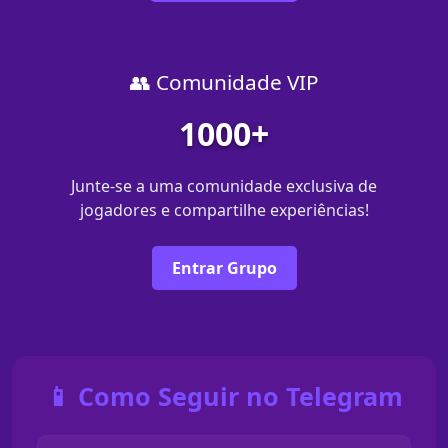
👥 Comunidade VIP
1000+
Junte-se a uma comunidade exclusiva de
jogadores e compartilhe experiências!
Entrar Grupo
📱 Como Seguir no Telegram