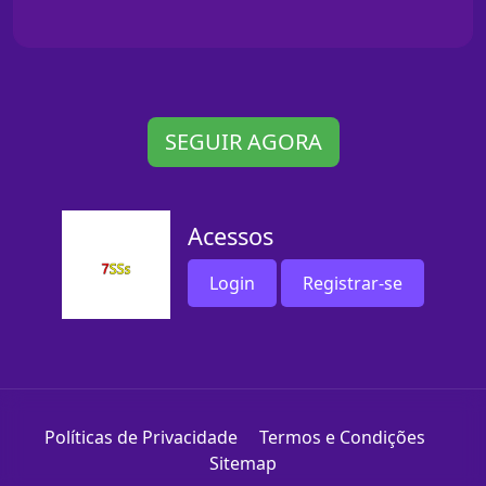
SEGUIR AGORA
Acessos
Login
Registrar-se
Políticas de Privacidade
Termos e Condições
Sitemap