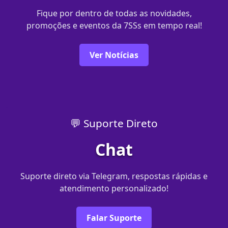
Fique por dentro de todas as novidades,
promoções e eventos da 7SSs em tempo real!
Ver Notícias
💬 Suporte Direto
Chat
Suporte direto via Telegram, respostas rápidas e
atendimento personalizado!
Falar Suporte