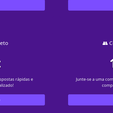
reto
👥 
t
espostas rápidas e
Junte-se a uma com
lizado!
compa
e