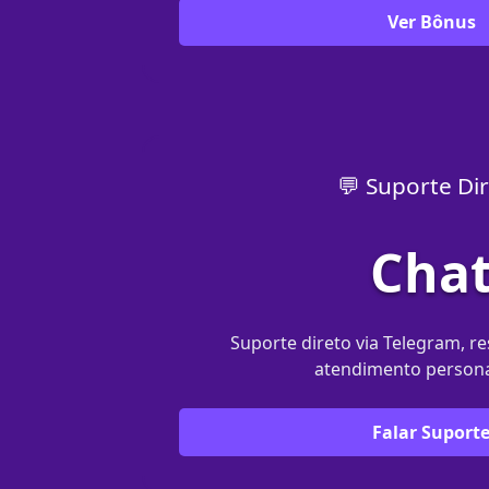
Ver Bônus
💬 Suporte Di
Cha
Suporte direto via Telegram, r
atendimento persona
Falar Suport