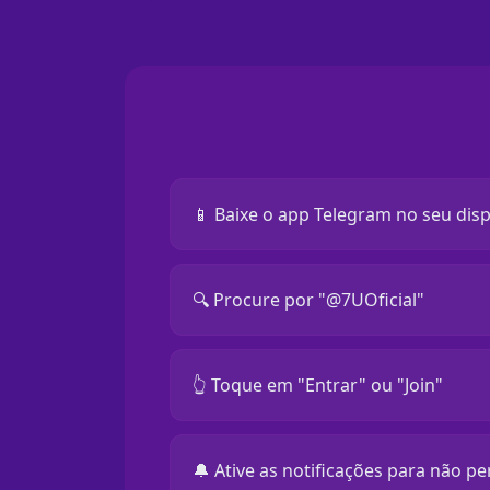
📱 Baixe o app Telegram no seu disp
🔍 Procure por "@7UOficial"
👆 Toque em "Entrar" ou "Join"
🔔 Ative as notificações para não p