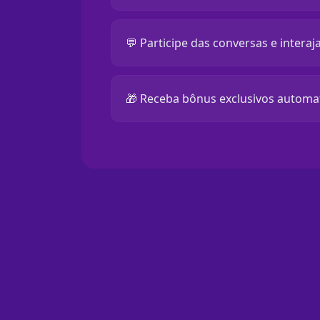
💬 Participe das conversas e interaj
🎁 Receba bônus exclusivos autom