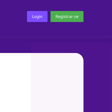
Login
Registrar-se